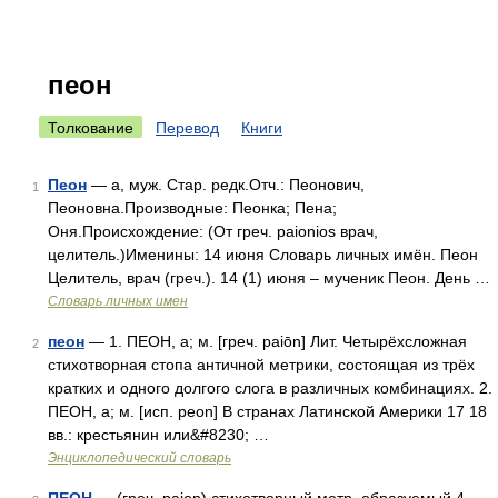
пеон
Толкование
Перевод
Книги
Пеон
— а, муж. Стар. редк.Отч.: Пеонович,
1
Пеоновна.Производные: Пеонка; Пена;
Оня.Происхождение: (От греч. paionios врач,
целитель.)Именины: 14 июня Словарь личных имён. Пеон
Целитель, врач (греч.). 14 (1) июня – мученик Пеон. День …
Словарь личных имен
пеон
— 1. ПЕОН, а; м. [греч. paiōn] Лит. Четырёхсложная
2
стихотворная стопа античной метрики, состоящая из трёх
кратких и одного долгого слога в различных комбинациях. 2.
ПЕОН, а; м. [исп. peon] В странах Латинской Америки 17 18
вв.: крестьянин или&#8230; …
Энциклопедический словарь