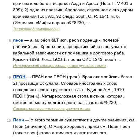
врачеватель богов, исцелил Аида и Ареса (Нош. II. V 401 и
899); 2) одно из прозвищ Аполлона, связанное с его даром
врачевания (Eur. Alс. 92 след.; Soph. О. R. 154). м. б.
(Источник: «Мифы народов&#8230; …
Энциклопедия мифологии
пеон
— а, м. péon &LT;исп. peon поденщик, полевой
8
рабочий. ист. Крестьянин, превратившийся в результате
кабальной зависимости от помещика в долгового раба.
Крысин 1998. Лекс. БСЭ 1: пеоны СИС 1949: пео/н …
Исторический словарь галлицизмов русского языка
ПЕОН
— ПЕАН или ПЕОН (греч.). Врач олимпийских богов.
9
2) прозвище Эскулапа. Словарь иностранных слов,
вошедших в состав русского языка. Чудинов А.Н., 1910.
ПЕОН (греч.). Четырехсложная стопа в стихе, которая,
смотря по месту долгого слога, называется&#8230; …
Словарь иностранных слов русского языка
Пеон
— У этого термина существуют и другие значения, см.
10
Пеон (значения). О жанре хоровой лирики см. Пеан Пеон
(также пэон) стопа античного квантитативного