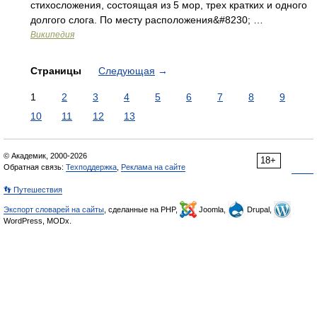
стихосложения, состоящая из 5 мор, трех кратких и одного
долгого слога. По месту расположения&#8230; …
Википедия
Страницы
Следующая
→
1
2
3
4
5
6
7
8
9
10
11
12
13
© Академик, 2000-2026
18+
Обратная связь:
Техподдержка
,
Реклама на сайте
👣 Путешествия
Экспорт словарей на сайты
, сделанные на PHP,
Joomla,
Drupal,
WordPress, MODx.