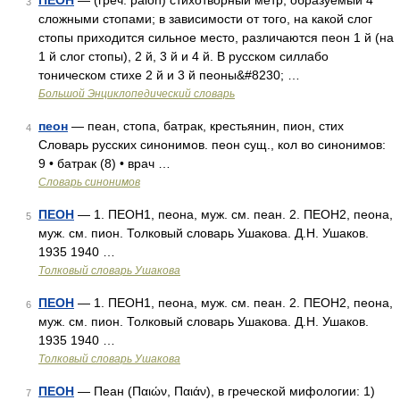
ПЕОН
— (греч. paion) стихотворный метр, образуемый 4
3
сложными стопами; в зависимости от того, на какой слог
стопы приходится сильное место, различаются пеон 1 й (на
1 й слог стопы), 2 й, 3 й и 4 й. В русском силлабо
тоническом стихе 2 й и 3 й пеоны&#8230; …
Большой Энциклопедический словарь
пеон
— пеан, стопа, батрак, крестьянин, пион, стих
4
Словарь русских синонимов. пеон сущ., кол во синонимов:
9 • батрак (8) • врач …
Словарь синонимов
ПЕОН
— 1. ПЕОН1, пеона, муж. см. пеан. 2. ПЕОН2, пеона,
5
муж. см. пион. Толковый словарь Ушакова. Д.Н. Ушаков.
1935 1940 …
Толковый словарь Ушакова
ПЕОН
— 1. ПЕОН1, пеона, муж. см. пеан. 2. ПЕОН2, пеона,
6
муж. см. пион. Толковый словарь Ушакова. Д.Н. Ушаков.
1935 1940 …
Толковый словарь Ушакова
ПЕОН
— Пеан (Παιών, Παιάν), в греческой мифологии: 1)
7